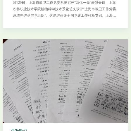
6月29日，上海市教卫工作党委系统召开“两优一先”表彰会议，上海
农林职业技术学院植物科学技术系党总支获评“上海市教卫工作党委
系统先进基层党组织”。这是继获评全国党建工作样板支部、上海市
党建工作样板支部后，该系党建工作取得的又一项重要荣誉。近年
来，植科系党总支在学院党委坚强领导下，始终以习近平新时代中国
特色社会主义思想为指引，坚守为党育人、为国育才初心使命，紧扣
立德树人根本任务，持续推动党建工作与教育教学、师资建设、人才
培养、社会服务深度融合、同频共振。在育人实践中，着力构建一体
化思政育人体系，将价值引领有机融入专业课堂与乡村实践，不断深
化产教融合、赋能乡村振兴，引导师生在服务“三农”中厚植情怀、锤
炼本领。党员教师团队成功入选“全国高校黄大年式教师团队”，在国
家级教学成果、科技进步及技能竞赛中屡获佳绩，培养了一大批知农
爱农的高素质技术技能人才。同时，党总支系统打造特色党建品牌矩
阵，推动党建工作与事业发展深度融合，以高质量党建厚植发展根
基，让组织优势真正落地为育人实效、转化为发展动能。此次获评先
进基层党组织，是对植科系党总支整体工作的充分肯定。下一步，植
科系党总支将以此为新起点，持续强化政
2026-06-27